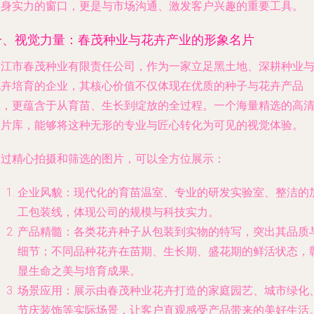
自身实力的窗口，更是与市场沟通、激发客户兴趣的重要工具。
一、视觉力量：春茂种业与花卉产业的形象名片
同江市春茂种业有限责任公司，作为一家立足黑土地、深耕种业
花卉培育的企业，其核心价值不仅体现在优质的种子与花卉产品
上，更蕴含于从育苗、生长到绽放的全过程。一个海量精选的高
图片库，能够将这种无形的专业与匠心转化为可见的视觉体验。
通过精心拍摄和筛选的图片，可以全方位展示：
企业风貌
：现代化的育苗温室、专业的研发实验室、整洁的
工包装线，体现公司的规模与科技实力。
产品精髓
：各类花卉种子从包装到实物的特写，突出其品质
细节；不同品种花卉在苗期、生长期、盛花期的鲜活状态，
显生命之美与培育成果。
场景应用
：展示由春茂种业花卉打造的家庭园艺、城市绿化
节庆装饰等实际场景，让客户直观感受产品带来的美好生活