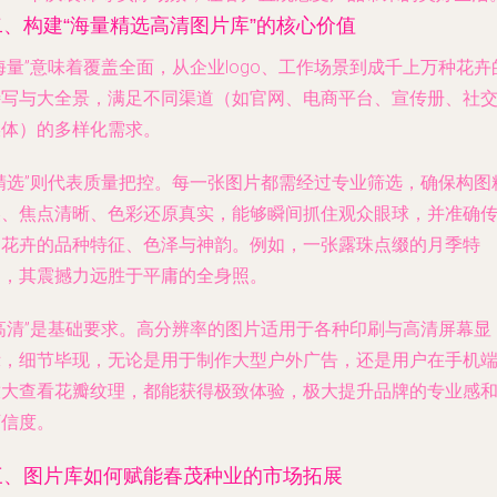
二、构建“海量精选高清图片库”的核心价值
海量”意味着覆盖全面，从企业logo、工作场景到成千上万种花卉
特写与大全景，满足不同渠道（如官网、电商平台、宣传册、社
媒体）的多样化需求。
“精选”则代表质量把控。每一张图片都需经过专业筛选，确保构图
美、焦点清晰、色彩还原真实，能够瞬间抓住观众眼球，并准确
达花卉的品种特征、色泽与神韵。例如，一张露珠点缀的月季特
写，其震撼力远胜于平庸的全身照。
“高清”是基础要求。高分辨率的图片适用于各种印刷与高清屏幕显
示，细节毕现，无论是用于制作大型户外广告，还是用户在手机
放大查看花瓣纹理，都能获得极致体验，极大提升品牌的专业感
可信度。
三、图片库如何赋能春茂种业的市场拓展