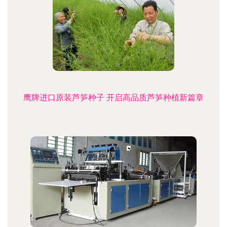
鹰牌进口原装芦笋种子 开启高品质芦笋种植新篇章