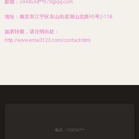
邮箱：594459d**
879@qq.com
地址：南京市江宁区东山街道湖山北路95号2-118
如若转载，请注明出处：
http://www.emw3123.com/contact.html
电话：1505047**