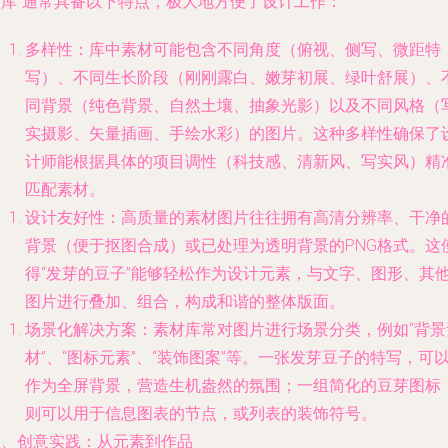
片库”通常具备以下特点，极大地方便了设计工作：
多样性
：库中素材可能包含不同角度（俯视、侧写、微距特
写）、不同生长阶段（刚刚露白、嫩芽初展、绿叶舒展）、
同背景（纯色背景、自然土壤、抽象光影）以及不同风格（
实摄影、矢量插画、手绘水彩）的图片。这种多样性确保了
计师能根据具体的项目调性（科技感、清新风、写实风）精
匹配素材。
设计友好性
：高质量的素材图片往往拥有高清分辨率、干净
背景（便于抠图合成）或已处理为透明背景的PNG格式。这
得“发芽的豆子”能够轻松作为设计元素，与文字、图形、其
图片进行叠加、组合，构成和谐的整体版面。
场景化解决方案
：素材库常对图片进行场景分类，例如“背景
材”、“图标元素”、“装饰图案”等。一张发芽豆子的特写，可
作为全屏背景，营造生机盎然的氛围；一组简化的豆芽图标
则可以用于信息图表的节点，或列表的装饰符号。
三、创意实践：从元素到作品