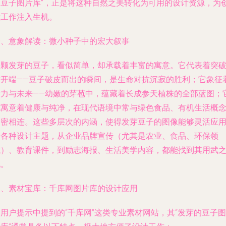
的豆子图片库”，正是将这种自然之美转化为可用的设计资源，为
意工作注入生机。
一、意象解读：微小种子中的宏大叙事
一颗发芽的豆子，看似简单，却承载着丰富的寓意。它代表着突
与开端——豆子破皮而出的瞬间，是生命对抗沉寂的胜利；它象征
潜力与未来——幼嫩的芽苞中，蕴藏着长成参天植株的全部蓝图；
也寓意着健康与纯净，在现代语境中常与绿色食品、有机生活概
紧密相连。这些多层次的内涵，使得发芽豆子的图像能够灵活应
于各种设计主题，从企业品牌宣传（尤其是农业、食品、环保领
域）、教育课件，到励志海报、生活美学内容，都能找到其用武
地。
二、素材宝库：千库网图片库的设计应用
用户提示中提到的“千库网”这类专业素材网站，其“发芽的豆子图