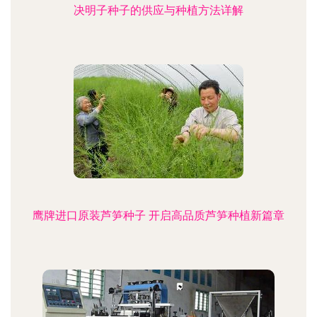
决明子种子的供应与种植方法详解
鹰牌进口原装芦笋种子 开启高品质芦笋种植新篇章