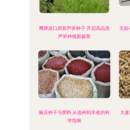
鹰牌进口原装芦笋种子 开启高品质
无纺
芦笋种植新篇章
豌豆种子与肥料 从选种到丰收的科
大麦
学指南