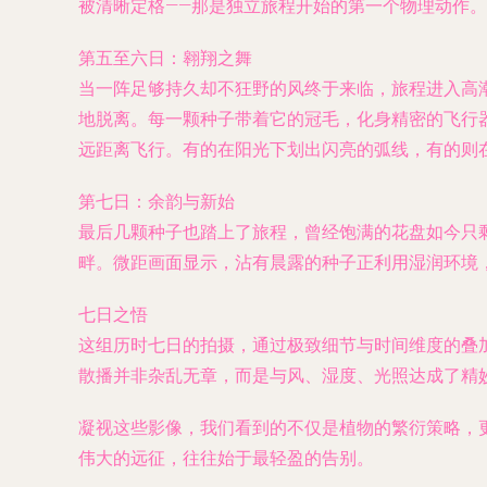
被清晰定格——那是独立旅程开始的第一个物理动作
第五至六日：翱翔之舞
当一阵足够持久却不狂野的风终于来临，旅程进入高
地脱离。每一颗种子带着它的冠毛，化身精密的飞行
远距离飞行。有的在阳光下划出闪亮的弧线，有的则
第七日：余韵与新始
最后几颗种子也踏上了旅程，曾经饱满的花盘如今只
畔。微距画面显示，沾有晨露的种子正利用湿润环境
七日之悟
这组历时七日的拍摄，通过极致细节与时间维度的叠
散播并非杂乱无章，而是与风、湿度、光照达成了精
凝视这些影像，我们看到的不仅是植物的繁衍策略，
伟大的远征，往往始于最轻盈的告别。