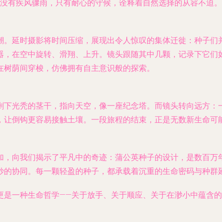
。没有疾风骤雨，只有耐心的守候，诠释着自然选择的从容不迫。
潮。延时摄影将时间压缩，展现出令人惊叹的集体迁徙：种子们
器，在空中旋转、滑翔、上升。镜头跟随其中几颗，记录下它们
在树荫间穿梭，仿佛拥有自主意识般的探索。
剩下光秃的茎干，指向天空，像一座纪念塔。而镜头转向远方：
，让倒钩更容易接触土壤。一段旅程的结束，正是无数新生命可
加，向我们揭示了平凡中的奇迹：蒲公英种子的设计，是数百万
妙的协同。每一颗轻盈的种子，都承载着沉重的生命密码与种群
更是一种生命哲学——关于放手、关于顺应、关于在渺小中蕴含