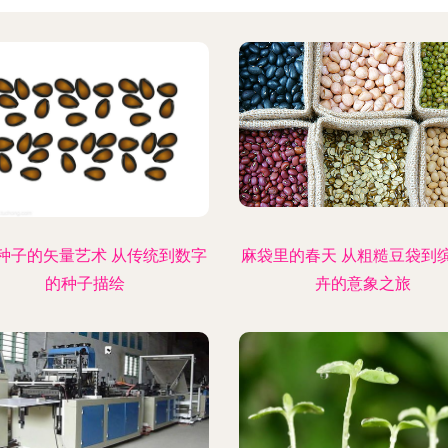
种子的矢量艺术 从传统到数字
麻袋里的春天 从粗糙豆袋到
的种子描绘
卉的意象之旅