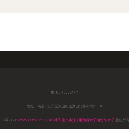
电话：1505047**
地址：南京市江宁区东山街道湖山北路95号2-118
HT © 2026
WWW.EMW3123.COM
种子
南京市江宁区凯耀种子销售部
种子
版权所