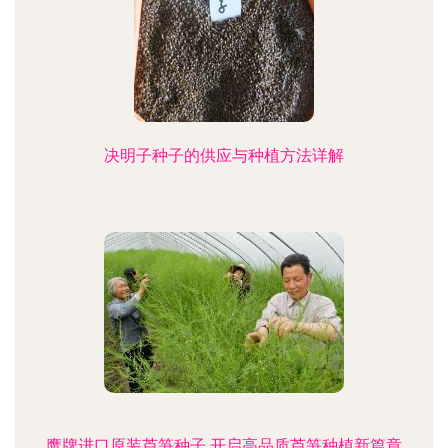
决明子种子的供应与种植方法详解
鹰牌进口原装芦笋种子 开启高品质芦笋种植新篇章