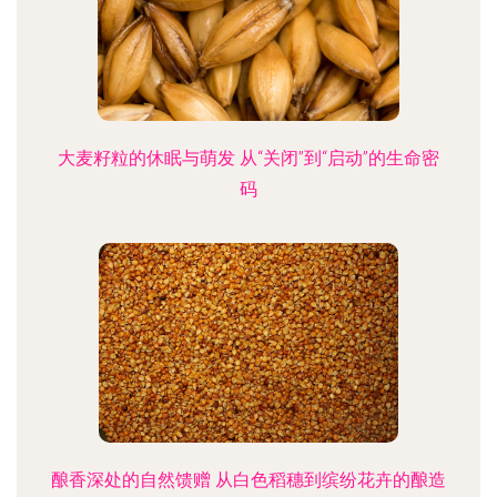
大麦籽粒的休眠与萌发 从“关闭”到“启动”的生命密
码
酿香深处的自然馈赠 从白色稻穗到缤纷花卉的酿造