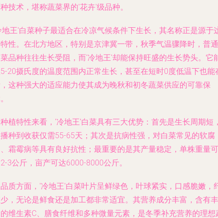
种技术，堪称蔬菜界的'花卉'级品种。
'冷地王'白菜种子最适合在冷凉气候条件下生长，其名称正是源于
一特性。在北方地区，特别是京津冀一带，秋季气温骤降时，普
白菜品种往往生长受阻，而'冷地王'却能保持旺盛的生长势头。它
5-20摄氏度的温度范围内正常生长，甚至在短时0度低温下也能
活，这种强大的适应能力使其成为晚秋和初冬蔬菜供应的可靠保
障。
从种植特性来看，'冷地王'白菜具有三大优势：首先是生长周期短
播种到收获仅需55-65天；其次是抗病性强，对白菜常见的软腐
病、霜霉病等具有良好抗性；最重要的是其产量稳定，单株重量
2-3公斤，亩产可达6000-8000公斤。
在品质方面，'冷地王'白菜叶片呈鲜绿色，叶球紧实，口感脆嫩，
维少，无论是鲜食还是加工都非常适宜。其营养成分丰富，含有
富的维生素C、膳食纤维和多种微量元素，是冬季补充营养的理想