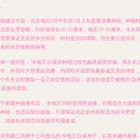
菜。
种植建议方面，北京地区8月中旬至9月上旬是最佳播种期。种植
注意合理密植，行距保持在40-50厘米，株距30-40厘米。生长
间需要保证充足的水分供应，特别是在结球期，但也要注意排水
避免积水导致根部病害。
值得一提的是，'冷地王'白菜的种植过程也颇具观赏价值。其生长
程中，外层叶片舒展如花瓣，内层叶片层层包裹形成完美的球状
整个生长过程犹如一朵正在绽放的花朵，这或许就是它被称为'花
'蔬菜的原因。
对于家庭种植者而言，'冷地王'同样是理想选择。它既适合大面积
间种植，也适应阳台盆栽，只需保证充足的光照和适当的水肥管
理，就能在有限空间里获得可观收成。
北京田园三高种子公司推出的'冷地王'白菜种子，以其卓越的耐寒